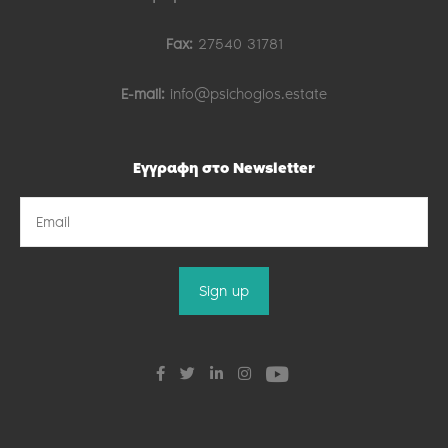
Fax:
27540 31781
E-mail:
info@psichogios.estate
Εγγραφη στο Newsletter