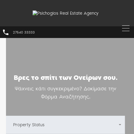
27540 33333
Βρες το σπίτι των Ονείρων σου.
Ψάχνεις κάτι συγκεκριμένο? Δοκίμασε την
Φόρμα Αναζήτησης.
Property Status
Any