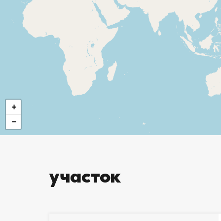
+
−
участок