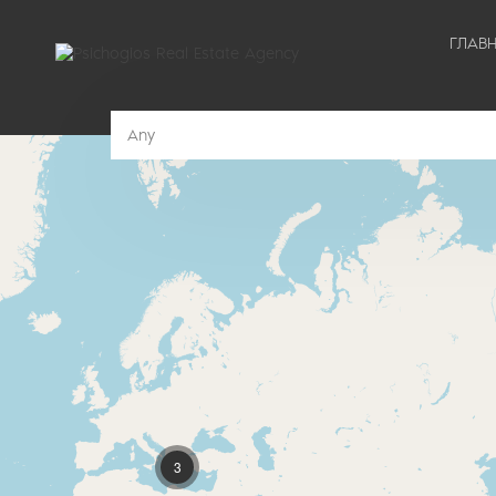
ГЛАВ
Any
3