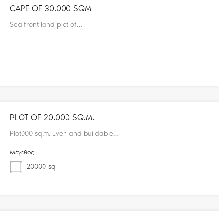
CAPE OF 30.000 SQM
Sea front land plot of…
PLOT OF 20.000 SQ.M.
Plot000 sq.m. Even and buildable…
Μέγεθος
20000
sq