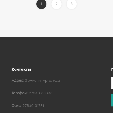
1
2
3
Контакты
Адрес:
Эрмиони, Арголида
Телефон:
27540 33333
Факс:
27540 31781