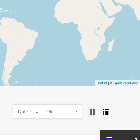
| ©
Leaflet
OpenStreetMap
Date New to Old