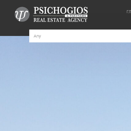
Г
Any