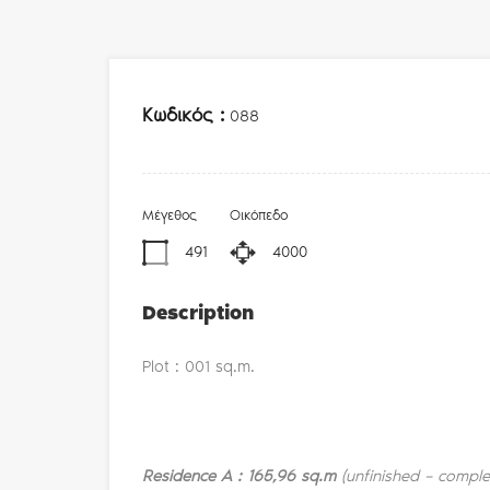
Κωδικός :
088
Μέγεθος
Οικόπεδο
491
4000
Description
Plot : 001 sq.m.
Residence
Α
: 165,96 sq.m
(unfinished –
comple