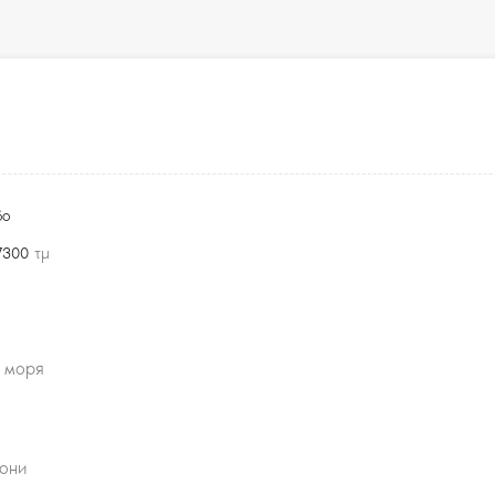
δο
7300
τμ
т моря
д
рони