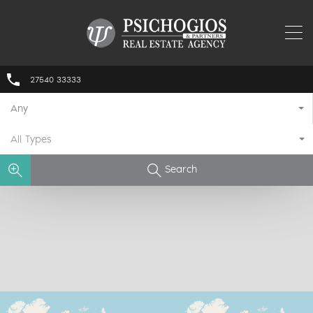
27540 33333
Any
All Types
Search