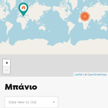
11
+
−
| ©
Leaflet
OpenStreetMap
Μπάνιο
Date New to Old