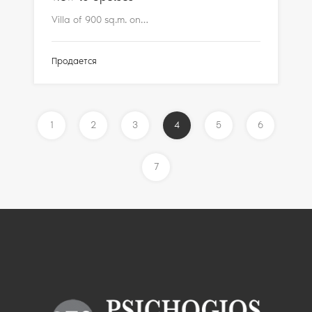
Villa of 900 sq.m. on…
Продается
1
2
3
4
5
6
7