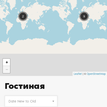
2
9
+
−
| ©
Leaflet
OpenStreetMap
Гостиная
Date New to Old