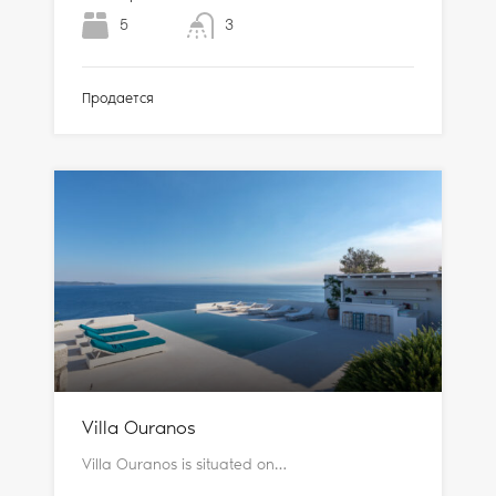
5
3
Продается
Villa Ouranos
Villa Ouranos is situated on…