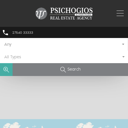
27540 33333
Any
All Types
Search