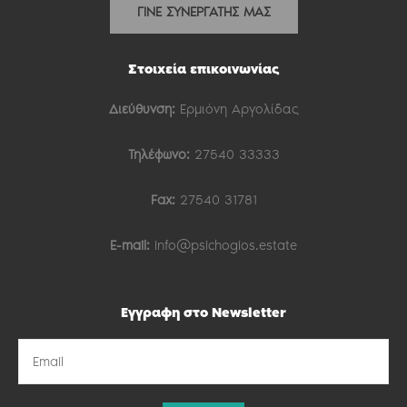
ΓΙΝΕ ΣΥΝΕΡΓΑΤΗΣ ΜΑΣ
Στοιχεία επικοινωνίας
Διεύθυνση:
Ερμιόνη Αργολίδας
Τηλέφωνο:
27540 33333
Fax:
27540 31781
E-mail:
info@psichogios.estate
Εγγραφη στο Newsletter