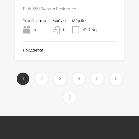
Plot: 850,34 sqm Residence :…
Υπνοδωμάτια
Μπάνια
Μέγεθος
5
5
420
Sq
Продается
1
2
3
4
5
6
7