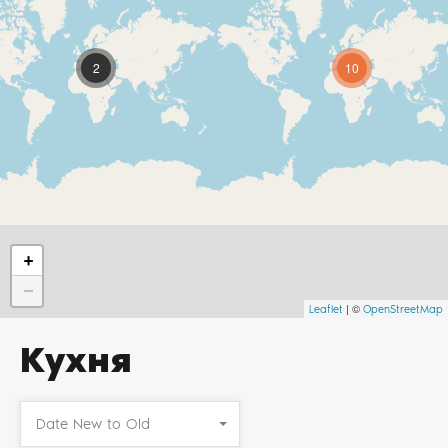
2
10
+
−
| ©
Leaflet
OpenStreetMap
Кухня
Date New to Old