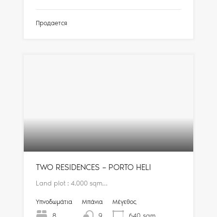
Продается
TWO RESIDENCES – PORTO HELI
Land plot : 4.000 sqm…
Υπνοδωμάτια
Μπάνια
Μέγεθος
8
9
640
sqm