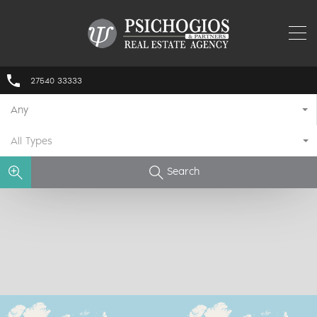
27540 33333
Any
All Types
Search