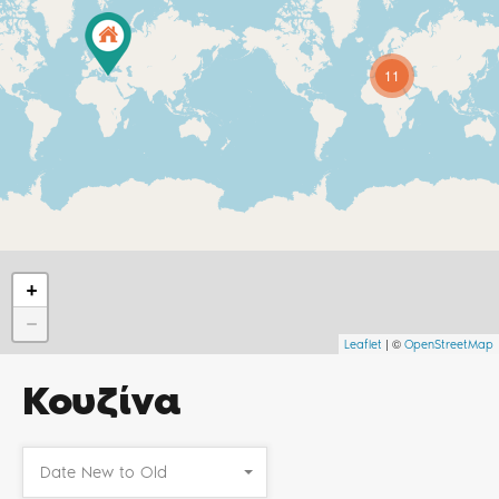
11
+
−
| ©
Leaflet
OpenStreetMap
Κουζίνα
Date New to Old