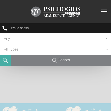
27540 33333
Any
All Types
Search