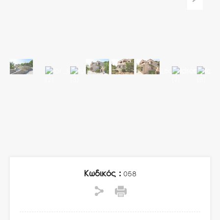
Κωδικός :
058