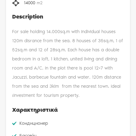
14000
m2
Description
For sale holding 14.000sq.m with individual houses
120m disrance from the sea. 8 houses of 35sq.m, 1 of
52sq.m and 12 of 28sq.m. Each house has a double
bedroom in a loft, 1 kitchen, united living and dining
room and A/C. In the plot there is pool 12×7 with
Jacuzzi, barbecue fountain and water. 120m distance
from the sea and 3klm from the nearest town. Ideal
ιinvestment for tourism property.
Χαρακτηριστικά
Kондиционер
Бассейн