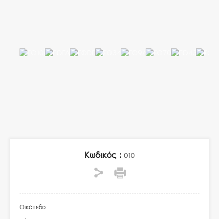
Κωδικός :
010
Οικόπεδο