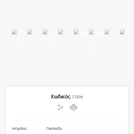
Κωδικός :
006
Μέγεθος
Οικόπεδο