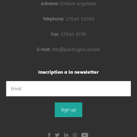
Adresse:
Ermioni Argolidas
Telephone:
27540 33333
Fax:
27540 31781
E-mail:
info@psichogios.estate
Inscription a la newsletter