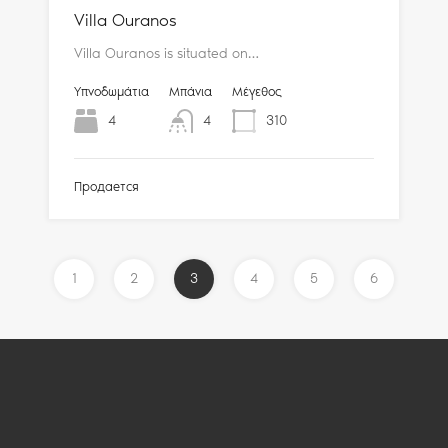
Villa Ouranos
Villa Ouranos is situated on…
Υπνοδωμάτια
Μπάνια
Μέγεθος
4
4
310
Продается
1
2
3
4
5
6