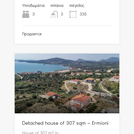
Υπνοδωμάτια
Μπάνια
Μέγεθος
3
3
335
Продается
Detached house of 307 sqm — Ermioni
House of 307 m2 in…