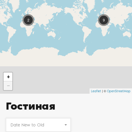
2
9
+
−
| ©
Leaflet
OpenStreetMap
Гостиная
Date New to Old