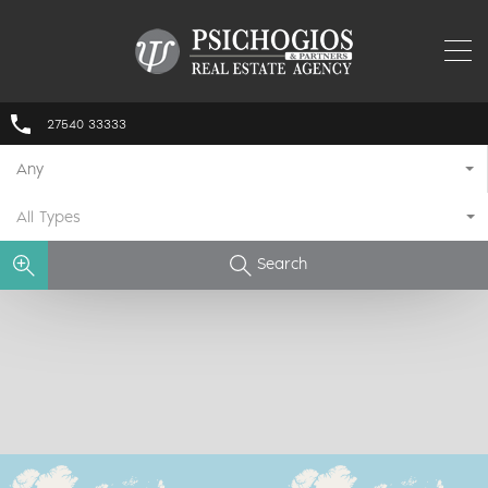
27540 33333
Any
All Types
Search