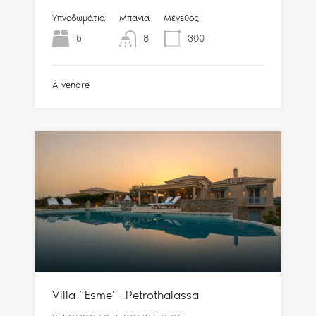
Υπνοδωμάτια
Μπάνια
Μέγεθος
5
8
300
À vendre
Villa ‘’Esme’’- Petrothalassa