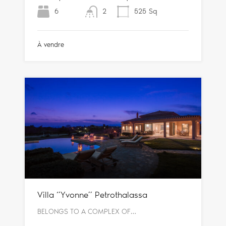
6
2
525
Sq
À vendre
Villa ‘’Yvonne’’ Petrothalassa
BELONGS TO A COMPLEX OF…