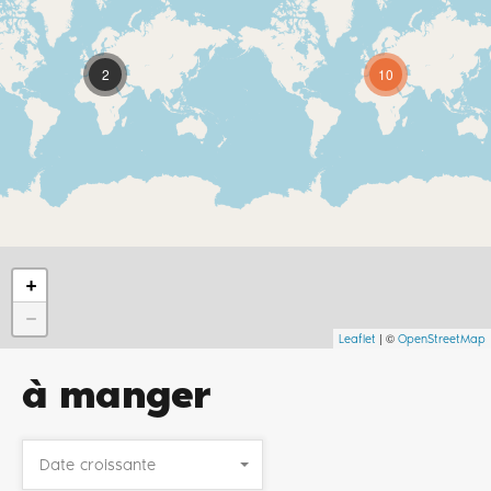
2
10
+
−
| ©
Leaflet
OpenStreetMap
à manger
Date croissante