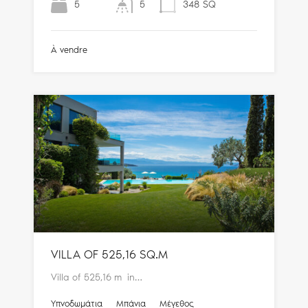
5
5
348
SQ
À vendre
VILLA OF 525,16 SQ.M
Villa of 525,16 m in…
Υπνοδωμάτια
Μπάνια
Μέγεθος