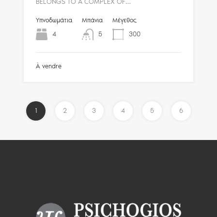
BELONGS TO A COMPLEX OF…
Υπνοδωμάτια
Μπάνια
Μέγεθος
4
5
300
À vendre
1
2
3
4
5
6