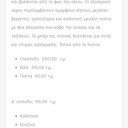
και βρέχονται από το φως του ηλίου. Οι εξωτερικοί
χώροι περιλαμβάνουν όμορφους κήπους, μεγάλες
βεράντες, τραπεζαρία και καθιστικό, μεγάλη πισίνα
με θέα θάλασσα που κόβει την ανάσα, και σε
ταξιδεύει. Το μπάρ της πισίνας διατίθεται για ποτά
και στιγμές χαλάρωσης δίπλα από τη πισίνα.
Οικόπεδο 2001,00 τ.μ.
Βίλα 310,02 τ.μ.
Πισίνα 60,00 τ.μ.
Α’ επίπεδο: 195,39 τ.μ.
Καθιστικό
Κουζίνα