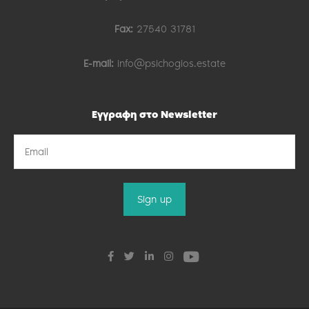
Fax:
27540 31781
E-mail:
info@psichogios.estate
Εγγραφη στο Newsletter