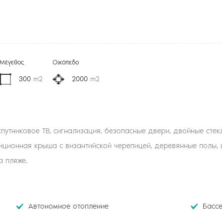
Μέγεθος
Οικόπεδο
300
m2
2000
m2
путниковое ТВ, сигнализация, безопасные двери, двойные стекл
иционная крыша с византийской черепицей, деревянные полы, 
а пляже.
Автономное отопление
Басс