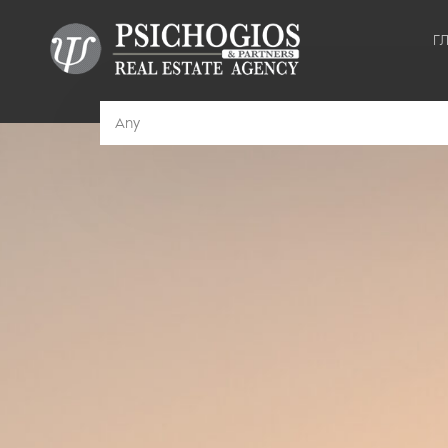
Г
Any