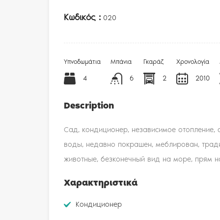
Κωδικός :
020
Υπνοδωμάτια
Μπάνια
Γκαράζ
Χρονολογία
4
6
2
2010
Description
Сад, кондиционер, независимое отопление, с
воды, недавно покрашен, меблирован, трад
животные, безконечный вид на море, прям н
Χαρακτηριστικά
Kондиционер