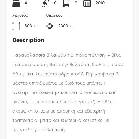
4
6
2
2010
Μέγεθος
Οικόπεδο
300
τ.μ.
2000
τ.μ.
Description
Παραθαλάσσια βίλα 300 τ.μ. προς πώληση. Η βίλα
έχει απεριόριστη θέα στην θάλασσα, διαθέτει πισίνα
60 τ.μ. και ξεχωριστό υδρομασάζ. Περιλαμβάνει 3
μάστερ υπνοδωμάτια με δικό τους μπάνιο, 1
ανεξάρτητο ξενώνα με κουζίνα, υπνοδωμάτιο και
μπάνιο, εσωτερικό κι εξωτερικό γκαράζ. Διαθέτει
ακόμα κήπο, BBQ με αποθήκη και εξωτερική
τραπεζαρία, μπαρ και εξωτερικό καθιστικό με
πέργκολα για χαλάρωση.