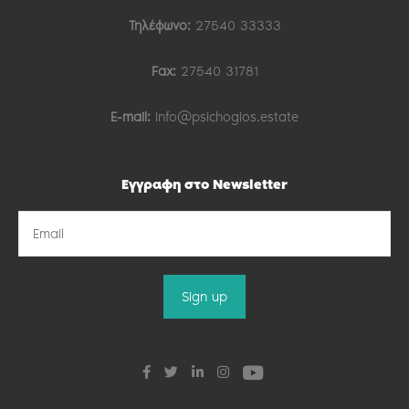
Τηλέφωνο:
27540 33333
Fax:
27540 31781
E-mail:
info@psichogios.estate
Εγγραφη στο Newsletter