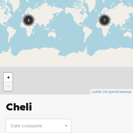
4
7
+
−
| ©
Leaflet
OpenStreetMap
Cheli
Date croissante