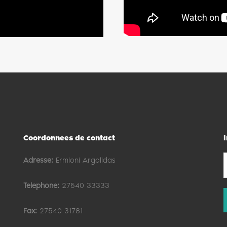
Coordonnees de contact
I
Adresse:
Ermioni Argolidas
Telephone:
27540 33333
Fax:
27540 31781