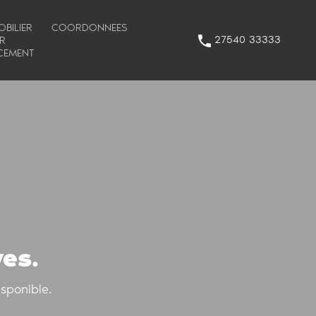
BILIER
COORDONNEES
27540 33333
R
CEMENT
ves.
sponible.