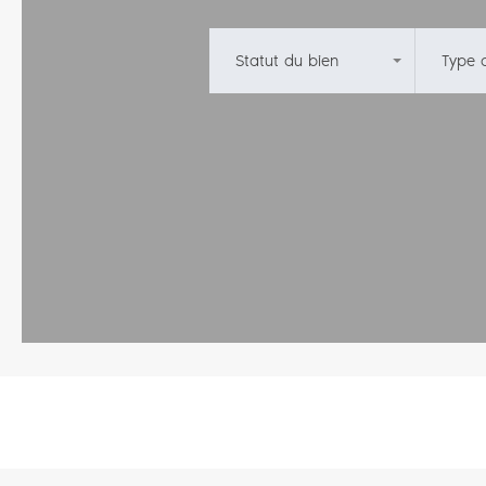
Statut du bien
Type 
N'importe
Tous l