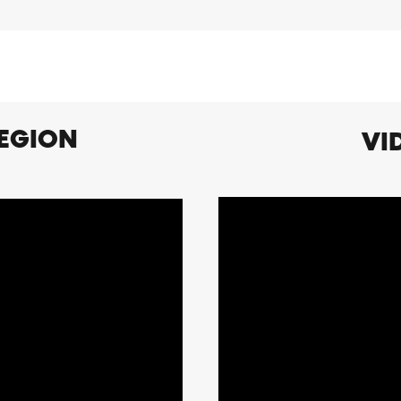
REGION
VI