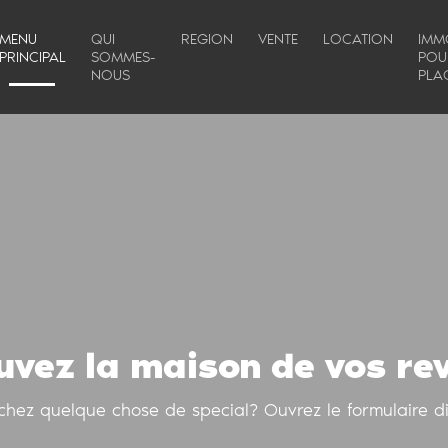
MENU
QUI
REGION
VENTE
LOCATION
IMMO
PRINCIPAL
SOMMES-
POU
NOUS
PLA
uvez la maison de vos re
chez quelque chose de special? Ouvrez le formulaire di