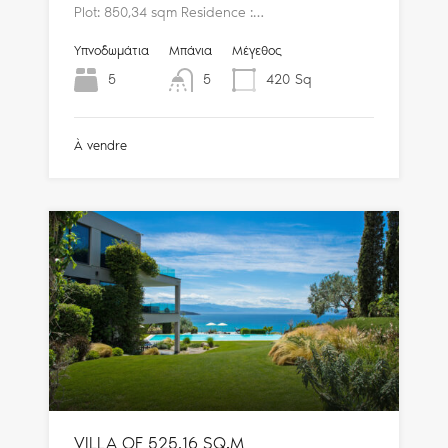
Plot: 850,34 sqm Residence :…
Υπνοδωμάτια
Μπάνια
Μέγεθος
5
5
420
Sq
À vendre
VILLA OF 525,16 SQ.M