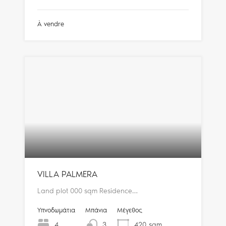
À vendre
VILLA PALMERA
Land plot 000 sqm Residence…
Υπνοδωμάτια
Μπάνια
Μέγεθος
4
3
420
sqm