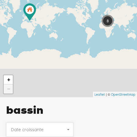
8
+
−
| ©
Leaflet
OpenStreetMap
bassin
Date croissante