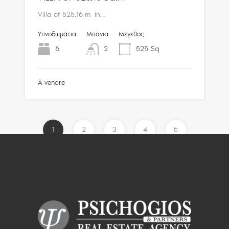
Villa of 525,16 m in…
Υπνοδωμάτια
Μπάνια
Μέγεθος
6
2
525
Sq
À vendre
1
2
3
4
5