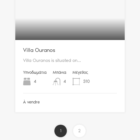
Villa Ouranos
Villa Ouranos is situated on…
Υπνοδωμάτια
Μπάνια
Μέγεθος
4
4
310
À vendre
1
2