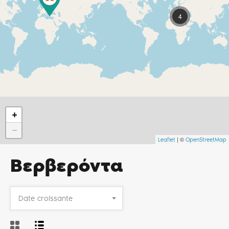
4
+
−
| ©
Leaflet
OpenStreetMap
Βερβερόντα
Date croissante