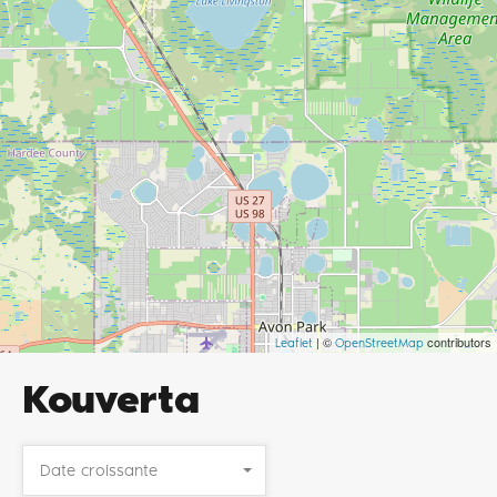
| ©
contributors
Leaflet
OpenStreetMap
Kouverta
Date croissante