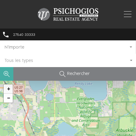
27540 33333
N'importe
Tous les types
Rechercher
+
−