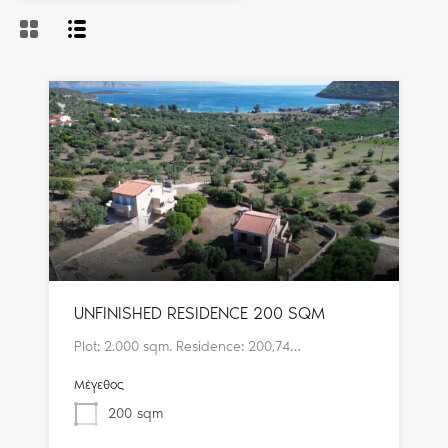
UNFINISHED RESIDENCE 200 SQM
Plot: 2.000 sqm. Residence: 200,74…
Μέγεθος
200
sqm