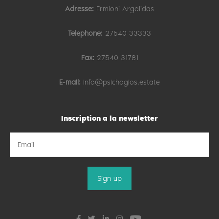
Adresse:
Ermioni Argolidas
Telephone:
27540 33333
Fax:
27540 31781
E-mail:
info@psichogios.estate
Inscription a la newsletter