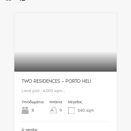
TWO RESIDENCES – PORTO HELI
Land plot : 4.000 sqm…
Υπνοδωμάτια
Μπάνια
Μέγεθος
8
9
640
sqm
À vendre