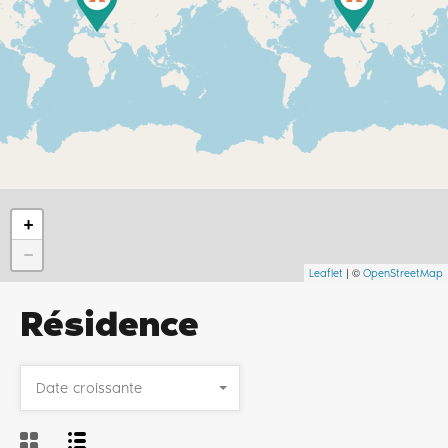
+
−
| ©
Leaflet
OpenStreetMap
Résidence
Date croissante