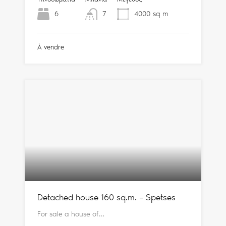
6
7
4000
sq m
À vendre
Detached house 160 sq.m. – Spetses
For sale a house of…