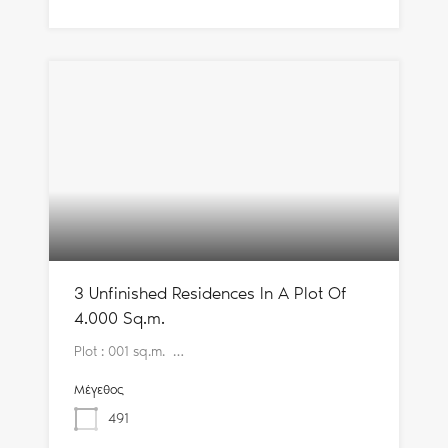
3 Unfinished Residences In A Plot Of
4.000 Sq.m.
Plot : 001 sq.m. …
Μέγεθος
491