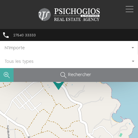
27540 33333
N'importe
Tous les types
Rechercher