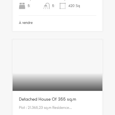
5
5
420
Sq
À vendre
Detached House Of 355 sq.m
Plot : 21.365,23 sq.m Residence…