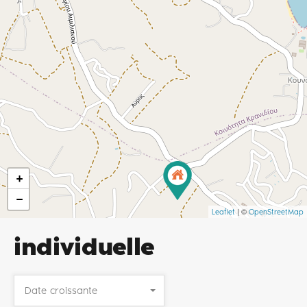
+
−
| ©
Leaflet
OpenStreetMap
individuelle
Date croissante