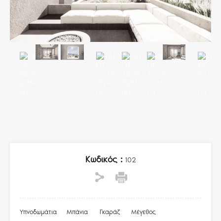
Κωδικός :
102
Υπνοδωμάτια
Μπάνια
Γκαράζ
Μέγεθος