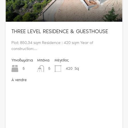
THREE LEVEL RESIDENCE & GUESTHOUSE
Plot: 850,34 sqm Residence : 420 sqm Year of
construction:…
Υπνοδωμάτια
Μπάνια
Μέγεθος
5
5
420
Sq
À vendre