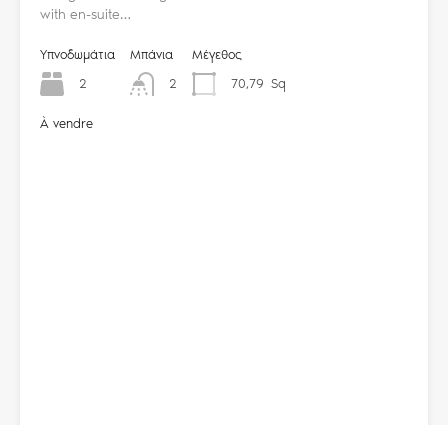
with en-suite…
Υπνοδωμάτια
Μπάνια
Μέγεθος
2
2
70,79
Sq
À vendre