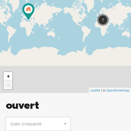
7
+
−
| ©
Leaflet
OpenStreetMap
ouvert
Date croissante