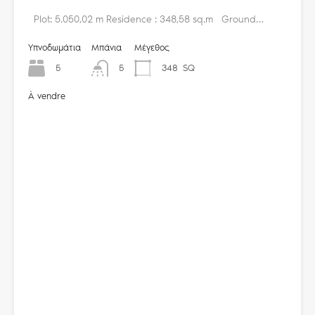
Plot: 5.050,02 m Residence : 348,58 sq.m Ground…
Υπνοδωμάτια
Μπάνια
Μέγεθος
5
5
348
SQ
À vendre